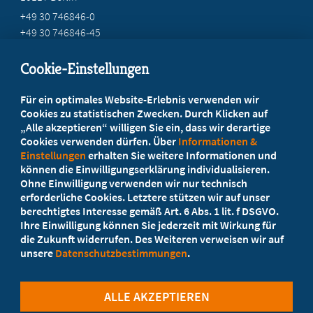
+49 30 746846-0
+49 30 746846-45
info@marburger-bund.de
Cookie-Einstellungen
Beratung vor Ort
Für ein optimales Website-Erlebnis verwenden wir
Ihr Landesverband berät Sie!
Cookies zu statistischen Zwecken. Durch Klicken auf
„Alle akzeptieren“ willigen Sie ein, dass wir derartige
Cookies verwenden dürfen. Über
Informationen &
Ansprechpartner
Einstellungen
erhalten Sie weitere Informationen und
können die Einwilligungserklärung individualisieren.
Ohne Einwilligung verwenden wir nur technisch
Werden Sie jetzt Mitglied!
erforderliche Cookies. Letztere stützen wir auf unser
berechtigtes Interesse gemäß Art. 6 Abs. 1 lit. f DSGVO.
5 Vorteile einer Mitgliedschaft
Ihre Einwilligung können Sie jederzeit mit Wirkung für
die Zukunft widerrufen. Des Weiteren verweisen wir auf
unsere
Datenschutzbestimmungen
.
Kostenlos für Studierende
ALLE AKZEPTIEREN