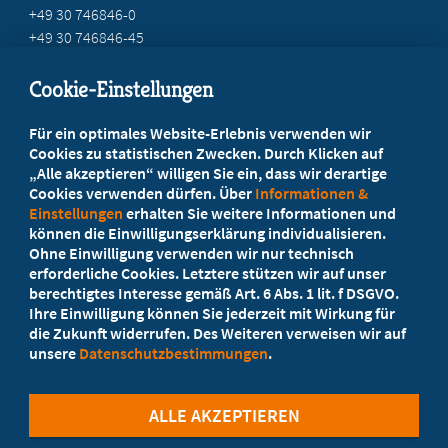
+49 30 746846-0
+49 30 746846-45
info@marburger-bund.de
Cookie-Einstellungen
Beratung vor Ort
Für ein optimales Website-Erlebnis verwenden wir
Ihr Landesverband berät Sie!
Cookies zu statistischen Zwecken. Durch Klicken auf
„Alle akzeptieren“ willigen Sie ein, dass wir derartige
Cookies verwenden dürfen. Über
Informationen &
Ansprechpartner
Einstellungen
erhalten Sie weitere Informationen und
können die Einwilligungserklärung individualisieren.
Ohne Einwilligung verwenden wir nur technisch
Werden Sie jetzt Mitglied!
erforderliche Cookies. Letztere stützen wir auf unser
berechtigtes Interesse gemäß Art. 6 Abs. 1 lit. f DSGVO.
5 Vorteile einer Mitgliedschaft
Ihre Einwilligung können Sie jederzeit mit Wirkung für
die Zukunft widerrufen. Des Weiteren verweisen wir auf
unsere
Datenschutzbestimmungen
.
Kostenlos für Studierende
ALLE AKZEPTIEREN