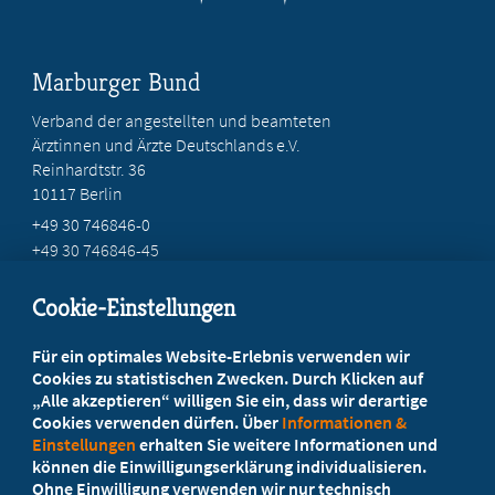
Marburger Bund
Verband der angestellten und beamteten
Ärztinnen und Ärzte Deutschlands e.V.
Reinhardtstr. 36
10117 Berlin
+49 30 746846-0
+49 30 746846-45
info@marburger-bund.de
Cookie-Einstellungen
Beratung vor Ort
Für ein optimales Website-Erlebnis verwenden wir
Ihr Landesverband berät Sie!
Cookies zu statistischen Zwecken. Durch Klicken auf
„Alle akzeptieren“ willigen Sie ein, dass wir derartige
Cookies verwenden dürfen. Über
Informationen &
Ansprechpartner
Einstellungen
erhalten Sie weitere Informationen und
können die Einwilligungserklärung individualisieren.
Ohne Einwilligung verwenden wir nur technisch