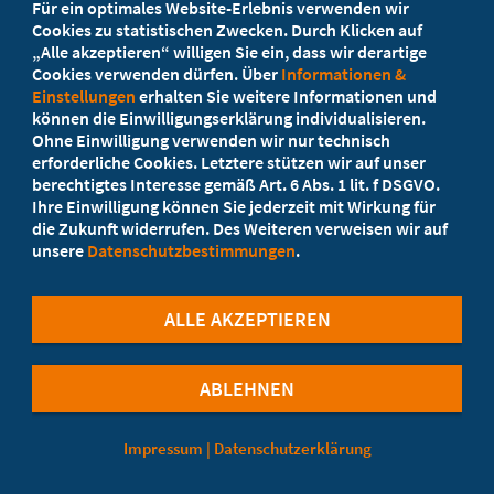
Für ein optimales Website-Erlebnis verwenden wir
Ihr Landesverband berät Sie!
Cookies zu statistischen Zwecken. Durch Klicken auf
„Alle akzeptieren“ willigen Sie ein, dass wir derartige
Cookies verwenden dürfen. Über
Informationen &
Ansprechpartner
Einstellungen
erhalten Sie weitere Informationen und
können die Einwilligungserklärung individualisieren.
Ohne Einwilligung verwenden wir nur technisch
Werden Sie jetzt Mitglied!
erforderliche Cookies. Letztere stützen wir auf unser
berechtigtes Interesse gemäß Art. 6 Abs. 1 lit. f DSGVO.
5 Vorteile einer Mitgliedschaft
Ihre Einwilligung können Sie jederzeit mit Wirkung für
die Zukunft widerrufen. Des Weiteren verweisen wir auf
unsere
Datenschutzbestimmungen
.
Kostenlos für Studierende
ALLE AKZEPTIEREN
ABLEHNEN
©Marburger Bund
Impressum
|
Datenschutzerklärung
Cookie-Einstellungen
Kontaktformular
Datenschutzerklärung
Impressum