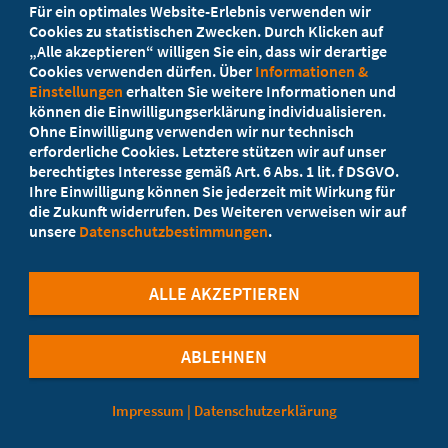
Für ein optimales Website-Erlebnis verwenden wir
Ihr Landesverband berät Sie!
Cookies zu statistischen Zwecken. Durch Klicken auf
„Alle akzeptieren“ willigen Sie ein, dass wir derartige
Cookies verwenden dürfen. Über
Informationen &
Ansprechpartner
Einstellungen
erhalten Sie weitere Informationen und
können die Einwilligungserklärung individualisieren.
Ohne Einwilligung verwenden wir nur technisch
Werden Sie jetzt Mitglied!
erforderliche Cookies. Letztere stützen wir auf unser
berechtigtes Interesse gemäß Art. 6 Abs. 1 lit. f DSGVO.
5 Vorteile einer Mitgliedschaft
Ihre Einwilligung können Sie jederzeit mit Wirkung für
die Zukunft widerrufen. Des Weiteren verweisen wir auf
unsere
Datenschutzbestimmungen
.
Kostenlos für Studierende
ALLE AKZEPTIEREN
ABLEHNEN
©Marburger Bund
Impressum
|
Datenschutzerklärung
Cookie-Einstellungen
Kontaktformular
Datenschutzerklärung
Impressum