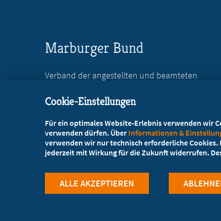
Marburger Bund
Verband der angestellten und beamteten
Ärztinnen und Ärzte Deutschlands e.V.
Cookie-Einstellungen
Reinhardtstr. 36
10117 Berlin
Für ein optimales Website-Erlebnis verwenden wir Coo
verwenden dürfen. Über
Informationen & Einstellu
+49 30 746846-0
verwenden wir nur technisch erforderliche Cookies. L
jederzeit mit Wirkung für die Zukunft widerrufen. D
+49 30 746846-45
info@marburger-bund.de
ALLE AKZEPTIEREN
ABLEHNE
©Marburger Bund