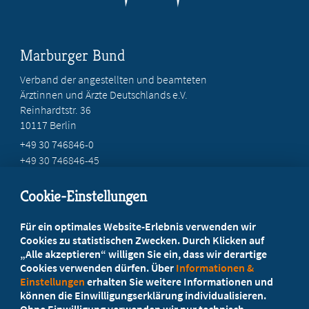
Marburger Bund
Verband der angestellten und beamteten
Ärztinnen und Ärzte Deutschlands e.V.
Reinhardtstr. 36
10117 Berlin
+49 30 746846-0
+49 30 746846-45
info@marburger-bund.de
Cookie-Einstellungen
Beratung vor Ort
Für ein optimales Website-Erlebnis verwenden wir
Ihr Landesverband berät Sie!
Cookies zu statistischen Zwecken. Durch Klicken auf
„Alle akzeptieren“ willigen Sie ein, dass wir derartige
Cookies verwenden dürfen. Über
Informationen &
Ansprechpartner
Einstellungen
erhalten Sie weitere Informationen und
können die Einwilligungserklärung individualisieren.