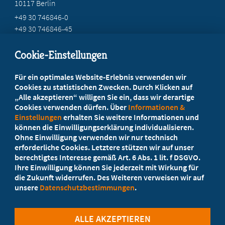
10117 Berlin
+49 30 746846-0
+49 30 746846-45
info@marburger-bund.de
Cookie-Einstellungen
Beratung vor Ort
Für ein optimales Website-Erlebnis verwenden wir
Ihr Landesverband berät Sie!
Cookies zu statistischen Zwecken. Durch Klicken auf
„Alle akzeptieren“ willigen Sie ein, dass wir derartige
Cookies verwenden dürfen. Über
Informationen &
Ansprechpartner
Einstellungen
erhalten Sie weitere Informationen und
können die Einwilligungserklärung individualisieren.
Ohne Einwilligung verwenden wir nur technisch
Werden Sie jetzt Mitglied!
erforderliche Cookies. Letztere stützen wir auf unser
berechtigtes Interesse gemäß Art. 6 Abs. 1 lit. f DSGVO.
5 Vorteile einer Mitgliedschaft
Ihre Einwilligung können Sie jederzeit mit Wirkung für
die Zukunft widerrufen. Des Weiteren verweisen wir auf
unsere
Datenschutzbestimmungen
.
Kostenlos für Studierende
ALLE AKZEPTIEREN