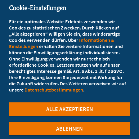
Cookie-Einstellungen
Beratung vor Ort
Für ein optimales Website-Erlebnis verwenden wir
Ihr Landesverband berät Sie!
Cookies zu statistischen Zwecken. Durch Klicken auf
„Alle akzeptieren“ willigen Sie ein, dass wir derartige
Cookies verwenden dürfen. Über
Informationen &
Ansprechpartner
Einstellungen
erhalten Sie weitere Informationen und
können die Einwilligungserklärung individualisieren.
Ohne Einwilligung verwenden wir nur technisch
Werden Sie jetzt Mitglied!
erforderliche Cookies. Letztere stützen wir auf unser
berechtigtes Interesse gemäß Art. 6 Abs. 1 lit. f DSGVO.
5 Vorteile einer Mitgliedschaft
Ihre Einwilligung können Sie jederzeit mit Wirkung für
die Zukunft widerrufen. Des Weiteren verweisen wir auf
unsere
Datenschutzbestimmungen
.
Kostenlos für Studierende
ALLE AKZEPTIEREN
ABLEHNEN
©Marburger Bund