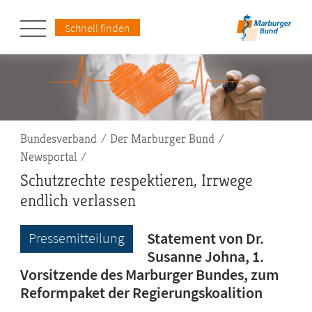
Schnell finden
Pfadnavigation
Bundesverband
Der Marburger Bund
Newsportal
Schutzrechte respektieren, Irrwege
endlich verlassen
Statement von Dr.
Pressemitteilung
Susanne Johna, 1.
Vorsitzende des Marburger Bundes, zum
Reformpaket der Regierungskoalition