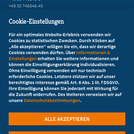
+49 30 746846-45
info@marburger-bund.de
Cookie-Einstellungen
Beratung vor Ort
Für ein optimales Website-Erlebnis verwenden wir
Ihr Landesverband berät Sie!
Cookies zu statistischen Zwecken. Durch Klicken auf
„Alle akzeptieren“ willigen Sie ein, dass wir derartige
Cookies verwenden dürfen. Über
Informationen &
Ansprechpartner
Einstellungen
erhalten Sie weitere Informationen und
können die Einwilligungserklärung individualisieren.
Ohne Einwilligung verwenden wir nur technisch
Werden Sie jetzt Mitglied!
erforderliche Cookies. Letztere stützen wir auf unser
berechtigtes Interesse gemäß Art. 6 Abs. 1 lit. f DSGVO.
5 Vorteile einer Mitgliedschaft
Ihre Einwilligung können Sie jederzeit mit Wirkung für
die Zukunft widerrufen. Des Weiteren verweisen wir auf
unsere
Datenschutzbestimmungen
.
Kostenlos für Studierende
ALLE AKZEPTIEREN