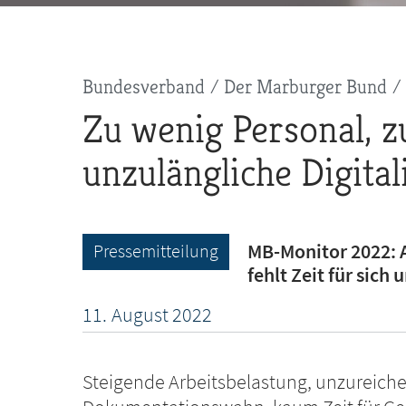
Pfadnavigation
Bundesverband
Der Marburger Bund
Zu wenig Personal, zu
unzulängliche Digital
MB-Monitor 2022: A
Pressemitteilung
fehlt Zeit für sich
11.
August
2022
Steigende Arbeitsbelastung, unzureich