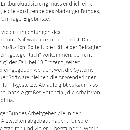
 Entbürokratisierung muss endlich eine
agte die Vorsitzende des Marburger Bundes,
r Umfrage-Ergebnisse.
n vielen Einrichtungen des
d- und Software unzureichend ist. Das
zusätzlich. So teilt die Hälfte der Befragten
ten „gelegentlich“ vorkommen, bei rund
ig“ der Fall, bei 18 Prozent „selten“.
r eingegeben werden, weil die Systeme
neuer Software bleiben die Anwenderinnen
ür IT-gestützte Abläufe gibt es kaum - so
bei hat sie großes Potenzial, die Arbeit von
 Johna.
rger Bundes Arbeitgeber, die in den
Arztstellen abgebaut haben. „Unsere
itszeiten und vielen Überstunden. Wer in