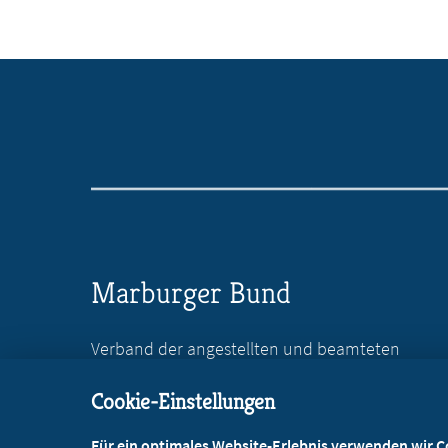
Marburger Bund
Verband der angestellten und beamteten
Ärztinnen und Ärzte Deutschlands e.V.
Cookie-Einstellungen
Reinhardtstr. 36
10117 Berlin
Für ein optimales Website-Erlebnis verwenden wir Coo