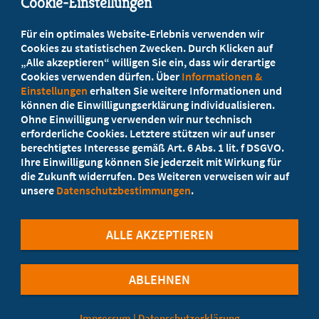
Cookie-Einstellungen
Beratung vor Ort
Für ein optimales Website-Erlebnis verwenden wir
Ihr Landesverband berät Sie!
Cookies zu statistischen Zwecken. Durch Klicken auf
„Alle akzeptieren“ willigen Sie ein, dass wir derartige
Cookies verwenden dürfen. Über
Informationen &
Ansprechpartner
Einstellungen
erhalten Sie weitere Informationen und
können die Einwilligungserklärung individualisieren.
Ohne Einwilligung verwenden wir nur technisch
Werden Sie jetzt Mitglied!
erforderliche Cookies. Letztere stützen wir auf unser
berechtigtes Interesse gemäß Art. 6 Abs. 1 lit. f DSGVO.
5 Vorteile einer Mitgliedschaft
Ihre Einwilligung können Sie jederzeit mit Wirkung für
die Zukunft widerrufen. Des Weiteren verweisen wir auf
unsere
Datenschutzbestimmungen
.
Kostenlos für Studierende
ALLE AKZEPTIEREN
ABLEHNEN
©Marburger Bund
Impressum
|
Datenschutzerklärung