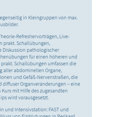
gegenseitig in Kleingruppen von max.
usbilder.
heorie-Refreshervorträgen, Live-
 prakt. Schallübungen,
ie Diskussion pathologischer
ichenübungen für einen höheren und
e prakt. Schallübungen umfassen die
 aller abdominellen Organe,
ionen und Gefäß-Nervenstraßen, die
d diffuser Organveränderungen – eine
n Kurs mit Hilfe des zugesandten
ips wird vorausgesetzt.
zin und Intensivstation: FAST und
luss von Einblutungen in Perikard,