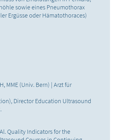
hhöhle sowie eines Pneumothorax
aler Ergüsse oder Hämatothoraces)
, MME (Univ. Bern) | Arzt für
ion), Director Education Ultrasound
.
Al. Quality Indicators for the
ltrasound Courses in Continuing