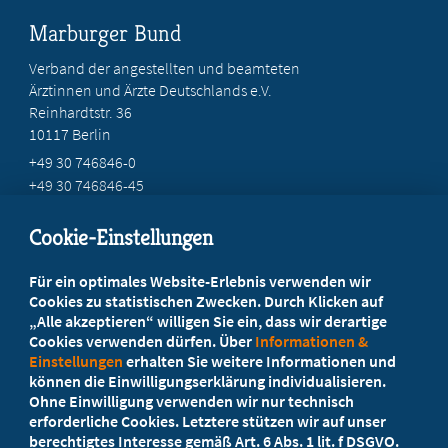
Marburger Bund
Verband der angestellten und beamteten
Ärztinnen und Ärzte Deutschlands e.V.
Reinhardtstr. 36
10117 Berlin
+49 30 746846-0
+49 30 746846-45
info@marburger-bund.de
Cookie-Einstellungen
Beratung vor Ort
Für ein optimales Website-Erlebnis verwenden wir
Ihr Landesverband berät Sie!
Cookies zu statistischen Zwecken. Durch Klicken auf
„Alle akzeptieren“ willigen Sie ein, dass wir derartige
Cookies verwenden dürfen. Über
Informationen &
Ansprechpartner
Einstellungen
erhalten Sie weitere Informationen und
können die Einwilligungserklärung individualisieren.
Ohne Einwilligung verwenden wir nur technisch
Werden Sie jetzt Mitglied!
erforderliche Cookies. Letztere stützen wir auf unser
berechtigtes Interesse gemäß Art. 6 Abs. 1 lit. f DSGVO.