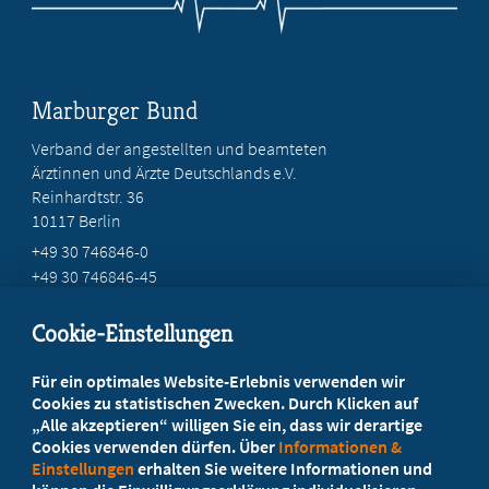
Marburger Bund
Verband der angestellten und beamteten
Ärztinnen und Ärzte Deutschlands e.V.
Reinhardtstr. 36
10117 Berlin
+49 30 746846-0
+49 30 746846-45
info@marburger-bund.de
Cookie-Einstellungen
Beratung vor Ort
Für ein optimales Website-Erlebnis verwenden wir
Ihr Landesverband berät Sie!
Cookies zu statistischen Zwecken. Durch Klicken auf
„Alle akzeptieren“ willigen Sie ein, dass wir derartige
Cookies verwenden dürfen. Über
Informationen &
Ansprechpartner
Einstellungen
erhalten Sie weitere Informationen und