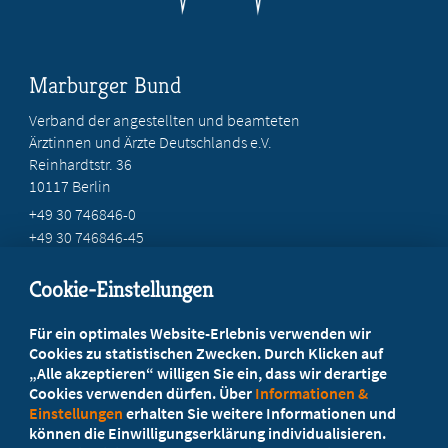
Marburger Bund
Verband der angestellten und beamteten
Ärztinnen und Ärzte Deutschlands e.V.
Reinhardtstr. 36
10117 Berlin
+49 30 746846-0
+49 30 746846-45
info@marburger-bund.de
Cookie-Einstellungen
Beratung vor Ort
Für ein optimales Website-Erlebnis verwenden wir
Ihr Landesverband berät Sie!
Cookies zu statistischen Zwecken. Durch Klicken auf
„Alle akzeptieren“ willigen Sie ein, dass wir derartige
Cookies verwenden dürfen. Über
Informationen &
Ansprechpartner
Einstellungen
erhalten Sie weitere Informationen und
können die Einwilligungserklärung individualisieren.