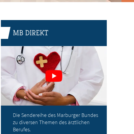
MB DIREKT
Die Sendereihe des Marburger Bundes
zu diversen Themen des ärztlichen
Berufes.