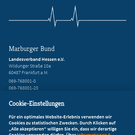
Marburger Bund
Landesverband Hessen e.V.
Wildunger Straße 10a
60487 Frankfurt a.M.
069-768001-0
069-768001-20
mail@mb-hessen.de
Cookie-Einstellungen
Beratung vor Ort
Für ein optimales Website-Erlebnis verwenden wir
Ihr Landesverband berät Sie!
Cookies zu statistischen Zwecken. Durch Klicken auf
„Alle akzeptieren“ willigen Sie ein, dass wir derartige
Cookies verwenden dürfen. Über
Informationen &