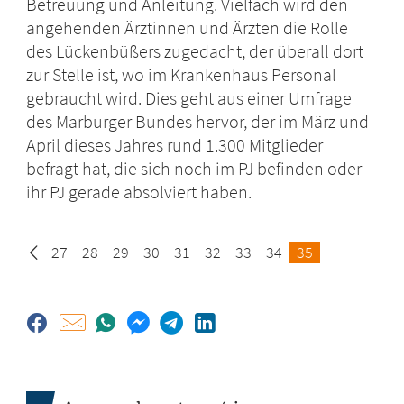
Betreuung und Anleitung. Vielfach wird den
angehenden Ärztinnen und Ärzten die Rolle
des Lückenbüßers zugedacht, der überall dort
zur Stelle ist, wo im Krankenhaus Personal
gebraucht wird. Dies geht aus einer Umfrage
des Marburger Bundes hervor, der im März und
April dieses Jahres rund 1.300 Mitglieder
befragt hat, die sich noch im PJ befinden oder
ihr PJ gerade absolviert haben.
Seite
27
Seite
28
Seite
29
Seite
30
Seite
31
Seite
32
Seite
33
Seite
34
Seite
35