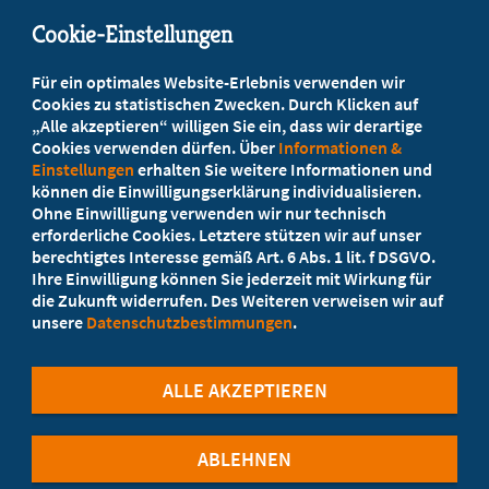
info@marburger-bund.de
Cookie-Einstellungen
Beratung vor Ort
Für ein optimales Website-Erlebnis verwenden wir
Ihr Landesverband berät Sie!
Cookies zu statistischen Zwecken. Durch Klicken auf
„Alle akzeptieren“ willigen Sie ein, dass wir derartige
Cookies verwenden dürfen. Über
Informationen &
Ansprechpartner
Einstellungen
erhalten Sie weitere Informationen und
können die Einwilligungserklärung individualisieren.
Ohne Einwilligung verwenden wir nur technisch
Werden Sie jetzt Mitglied!
erforderliche Cookies. Letztere stützen wir auf unser
berechtigtes Interesse gemäß Art. 6 Abs. 1 lit. f DSGVO.
5 Vorteile einer Mitgliedschaft
Ihre Einwilligung können Sie jederzeit mit Wirkung für
die Zukunft widerrufen. Des Weiteren verweisen wir auf
unsere
Datenschutzbestimmungen
.
Kostenlos für Studierende
ALLE AKZEPTIEREN
ABLEHNEN