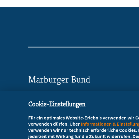
Marburger Bund
Landesverband Schleswig-Holstein
Cookie-Einstellungen
Jaguarring 10
, 23795 Bad Segeberg
Für ein optimales Website-Erlebnis verwenden wir Coo
+49 4551 2080
verwenden dürfen. Über
Informationen & Einstellu
verwenden wir nur technisch erforderliche Cookies. L
info@marburger-bund-sh.de
jederzeit mit Wirkung für die Zukunft widerrufen. D