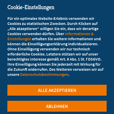
Cookie-Einstellungen
Beratung vor Ort
Für ein optimales Website-Erlebnis verwenden wir
Ihr Landesverband berät Sie!
Cookies zu statistischen Zwecken. Durch Klicken auf
„Alle akzeptieren“ willigen Sie ein, dass wir derartige
Cookies verwenden dürfen. Über
Informationen &
Ansprechpartner
Einstellungen
erhalten Sie weitere Informationen und
können die Einwilligungserklärung individualisieren.
Ohne Einwilligung verwenden wir nur technisch
Werden Sie jetzt Mitglied
erforderliche Cookies. Letztere stützen wir auf unser
berechtigtes Interesse gemäß Art. 6 Abs. 1 lit. f DSGVO.
5 Vorteile einer MB-Mitgliedschaft
Ihre Einwilligung können Sie jederzeit mit Wirkung für
die Zukunft widerrufen. Des Weiteren verweisen wir auf
unsere
Datenschutzbestimmungen
.
Kostenlos für Studierende
ALLE AKZEPTIEREN
ABLEHNEN
©Marburger Bund