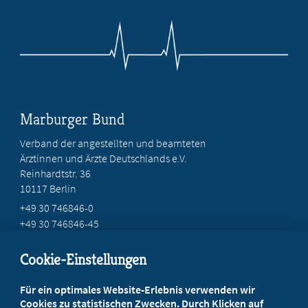
Marburger Bund
Verband der angestellten und beamteten
Ärztinnen und Ärzte Deutschlands e.V.
Reinhardtstr. 36
10117 Berlin
+49 30 746846-0
+49 30 746846-45
info@marburger-bund.de
Cookie-Einstellungen
Beratung vor Ort
Für ein optimales Website-Erlebnis verwenden wir
Ihr Landesverband berät Sie!
Cookies zu statistischen Zwecken. Durch Klicken auf