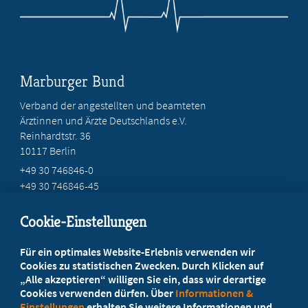
Marburger Bund
Verband der angestellten und beamteten
Ärztinnen und Ärzte Deutschlands e.V.
Reinhardtstr. 36
10117 Berlin
+49 30 746846-0
+49 30 746846-45
info@marburger-bund.de
Cookie-Einstellungen
Beratung vor Ort
Für ein optimales Website-Erlebnis verwenden wir
Ihr Landesverband berät Sie!
Cookies zu statistischen Zwecken. Durch Klicken auf
„Alle akzeptieren“ willigen Sie ein, dass wir derartige
Cookies verwenden dürfen. Über
Informationen &
Ansprechpartner
Einstellungen
erhalten Sie weitere Informationen und