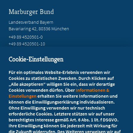
Marburger Bund
Landesverband Bayern
Bavariaring 42, 80336 München
+49 89 4520501-0
+49 89 4520501-10
mail@mb-bayern.de
Cookie-Einstellungen
Beratung vor Ort
Für ein optimales Website-Erlebnis verwenden wir
Ihr Landesverband berät Sie!
Cookies zu statistischen Zwecken. Durch Klicken auf
„Alle akzeptieren“ willigen Sie ein, dass wir derartige
Cookies verwenden dürfen. Über
Informationen &
Ansprechpartner
Einstellungen
erhalten Sie weitere Informationen und
können die Einwilligungserklärung individualisieren.
Ohne Einwilligung verwenden wir nur technisch
Werden Sie jetzt Mitglied
erforderliche Cookies. Letztere stützen wir auf unser
berechtigtes Interesse gemäß Art. 6 Abs. 1 lit. f DSGVO.
5 Vorteile einer MB-Mitgliedschaft
Ihre Einwilligung können Sie jederzeit mit Wirkung für
die Zukunft widerrufen. Des Weiteren verweisen wir auf