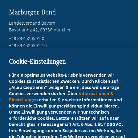
Marburger Bund
Landesverband Bayern
Bavariaring 42, 80336 München
+49 89 4520501-0
+49 89 4520501-10
mail@mb-bayern.de
Cookie-Einstellungen
Beratung vor Ort
Für ein optimales Website-Erlebnis verwenden wir
Ihr Landesverband berät Sie!
Cookies zu statistischen Zwecken. Durch Klicken auf
„Alle akzeptieren“ willigen Sie ein, dass wir derartige
Cookies verwenden dürfen. Über
Informationen &
Ansprechpartner
Einstellungen
erhalten Sie weitere Informationen und
können die Einwilligungserklärung individualisieren.
Ohne Einwilligung verwenden wir nur technisch
Werden Sie jetzt Mitglied
erforderliche Cookies. Letztere stützen wir auf unser
berechtigtes Interesse gemäß Art. 6 Abs. 1 lit. f DSGVO.
5 Vorteile einer MB-Mitgliedschaft
Ihre Einwilligung können Sie jederzeit mit Wirkung für
die Zukunft widerrufen. Des Weiteren verweisen wir auf