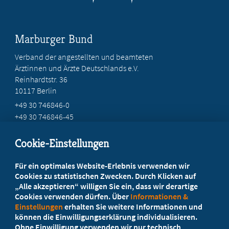
Marburger Bund
Verband der angestellten und beamteten
Ärztinnen und Ärzte Deutschlands e.V.
Reinhardtstr. 36
10117 Berlin
+49 30 746846-0
+49 30 746846-45
info@marburger-bund.de
Cookie-Einstellungen
Beratung vor Ort
Für ein optimales Website-Erlebnis verwenden wir
Ihr Landesverband berät Sie!
Cookies zu statistischen Zwecken. Durch Klicken auf
„Alle akzeptieren“ willigen Sie ein, dass wir derartige
Cookies verwenden dürfen. Über
Informationen &
Ansprechpartner
Einstellungen
erhalten Sie weitere Informationen und
können die Einwilligungserklärung individualisieren.
Ohne Einwilligung verwenden wir nur technisch