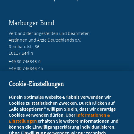
Marburger Bund
Verband der angestellten und beamteten
Ärztinnen und Ärzte Deutschlands e.V.
Reinhardtstr. 36
10117 Berlin
+49 30 746846-0
+49 30 746846-45
info@marburger-bund.de
Cookie-Einstellungen
Beratung vor Ort
Für ein optimales Website-Erlebnis verwenden wir
Ihr Landesverband berät Sie!
Cookies zu statistischen Zwecken. Durch Klicken auf
„Alle akzeptieren“ willigen Sie ein, dass wir derartige
Cookies verwenden dürfen. Über
Informationen &
Ansprechpartner
Einstellungen
erhalten Sie weitere Informationen und
können die Einwilligungserklärung individualisieren.
Ohne Einwilligung verwenden wir nur technisch