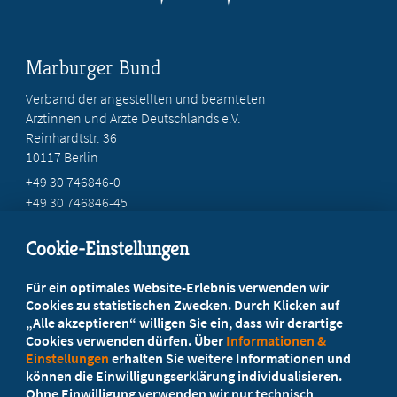
Marburger Bund
Verband der angestellten und beamteten
Ärztinnen und Ärzte Deutschlands e.V.
Reinhardtstr. 36
10117 Berlin
+49 30 746846-0
+49 30 746846-45
info@marburger-bund.de
Cookie-Einstellungen
Beratung vor Ort
Für ein optimales Website-Erlebnis verwenden wir
Ihr Landesverband berät Sie!
Cookies zu statistischen Zwecken. Durch Klicken auf
„Alle akzeptieren“ willigen Sie ein, dass wir derartige
Cookies verwenden dürfen. Über
Informationen &
Ansprechpartner
Einstellungen
erhalten Sie weitere Informationen und
können die Einwilligungserklärung individualisieren.
Ohne Einwilligung verwenden wir nur technisch