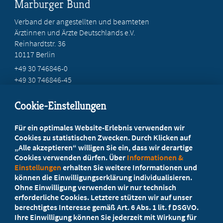
Marburger Bund
Verband der angestellten und beamteten
Ärztinnen und Ärzte Deutschlands e.V.
Reinhardtstr. 36
10117 Berlin
+49 30 746846-0
+49 30 746846-45
info@marburger-bund.de
Cookie-Einstellungen
Beratung vor Ort
Für ein optimales Website-Erlebnis verwenden wir
Ihr Landesverband berät Sie!
Cookies zu statistischen Zwecken. Durch Klicken auf
„Alle akzeptieren“ willigen Sie ein, dass wir derartige
Cookies verwenden dürfen. Über
Informationen &
Ansprechpartner
Einstellungen
erhalten Sie weitere Informationen und
können die Einwilligungserklärung individualisieren.
Ohne Einwilligung verwenden wir nur technisch
Werden Sie jetzt Mitglied!
erforderliche Cookies. Letztere stützen wir auf unser
berechtigtes Interesse gemäß Art. 6 Abs. 1 lit. f DSGVO.
5 Vorteile einer Mitgliedschaft
Ihre Einwilligung können Sie jederzeit mit Wirkung für