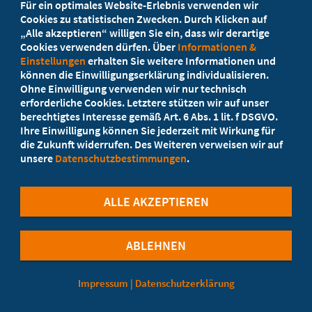
Für ein optimales Website-Erlebnis verwenden wir
Ihr Landesverband berät Sie!
Cookies zu statistischen Zwecken. Durch Klicken auf
„Alle akzeptieren“ willigen Sie ein, dass wir derartige
Cookies verwenden dürfen. Über
Informationen &
Ansprechpartner
Einstellungen
erhalten Sie weitere Informationen und
können die Einwilligungserklärung individualisieren.
Ohne Einwilligung verwenden wir nur technisch
Werden Sie jetzt Mitglied!
erforderliche Cookies. Letztere stützen wir auf unser
berechtigtes Interesse gemäß Art. 6 Abs. 1 lit. f DSGVO.
5 Vorteile einer Mitgliedschaft
Ihre Einwilligung können Sie jederzeit mit Wirkung für
die Zukunft widerrufen. Des Weiteren verweisen wir auf
unsere
Datenschutzbestimmungen
.
Kostenlos für Studierende
ALLE AKZEPTIEREN
ABLEHNEN
©Marburger Bund
Impressum
|
Datenschutzerklärung
Cookie-Einstellungen
Kontaktformular
Datenschutzerklärung
Impressum