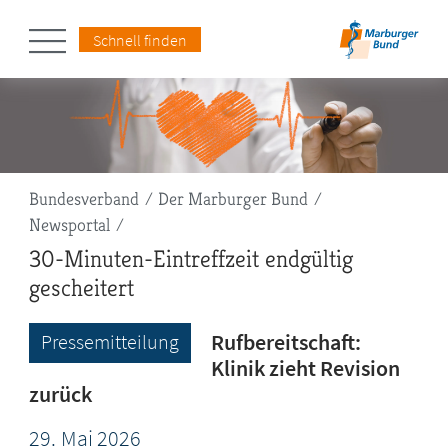
Schnell finden
Pfadnavigation
Bundesverband
Der Marburger Bund
Newsportal
30-Minuten-Eintreffzeit endgültig
gescheitert
Rufbereitschaft:
Pressemitteilung
Klinik zieht Revision
zurück
29.
Mai
2026