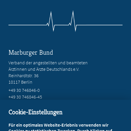
Marburger Bund
Verband der angestellten und beamteten
Ärztinnen und Ärzte Deutschlands e.V.
Reinhardtstr. 36
10117 Berlin
+49 30 746846-0
+49 30 746846-45
info@marburger-bund.de
Cookie-Einstellungen
Beratung vor Ort
Für ein optimales Website-Erlebnis verwenden wir
Ihr Landesverband berät Sie!
Cookies zu statistischen Zwecken. Durch Klicken auf