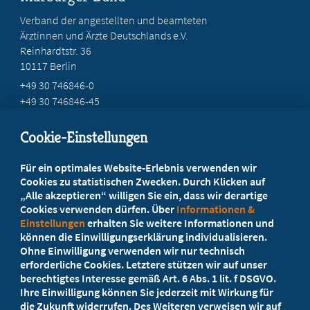
Verband der angestellten und beamteten
Ärztinnen und Ärzte Deutschlands e.V.
Reinhardtstr. 36
10117 Berlin
+49 30 746846-0
+49 30 746846-45
info@marburger-bund.de
Cookie-Einstellungen
Beratung vor Ort
Für ein optimales Website-Erlebnis verwenden wir
Ihr Landesverband berät Sie!
Cookies zu statistischen Zwecken. Durch Klicken auf
„Alle akzeptieren“ willigen Sie ein, dass wir derartige
Cookies verwenden dürfen. Über
Informationen &
Ansprechpartner
Einstellungen
erhalten Sie weitere Informationen und
können die Einwilligungserklärung individualisieren.
Ohne Einwilligung verwenden wir nur technisch
Werden Sie jetzt Mitglied!
erforderliche Cookies. Letztere stützen wir auf unser
berechtigtes Interesse gemäß Art. 6 Abs. 1 lit. f DSGVO.
5 Vorteile einer Mitgliedschaft
Ihre Einwilligung können Sie jederzeit mit Wirkung für
die Zukunft widerrufen. Des Weiteren verweisen wir auf