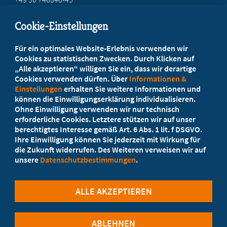
info@marburger-bund.de
Cookie-Einstellungen
Beratung vor Ort
Für ein optimales Website-Erlebnis verwenden wir
Ihr Landesverband berät Sie!
Cookies zu statistischen Zwecken. Durch Klicken auf
„Alle akzeptieren“ willigen Sie ein, dass wir derartige
Cookies verwenden dürfen. Über
Informationen &
Ansprechpartner
Einstellungen
erhalten Sie weitere Informationen und
können die Einwilligungserklärung individualisieren.
Ohne Einwilligung verwenden wir nur technisch
Werden Sie jetzt Mitglied!
erforderliche Cookies. Letztere stützen wir auf unser
berechtigtes Interesse gemäß Art. 6 Abs. 1 lit. f DSGVO.
5 Vorteile einer Mitgliedschaft
Ihre Einwilligung können Sie jederzeit mit Wirkung für
die Zukunft widerrufen. Des Weiteren verweisen wir auf
unsere
Datenschutzbestimmungen
.
Kostenlos für Studierende
ALLE AKZEPTIEREN
ABLEHNEN