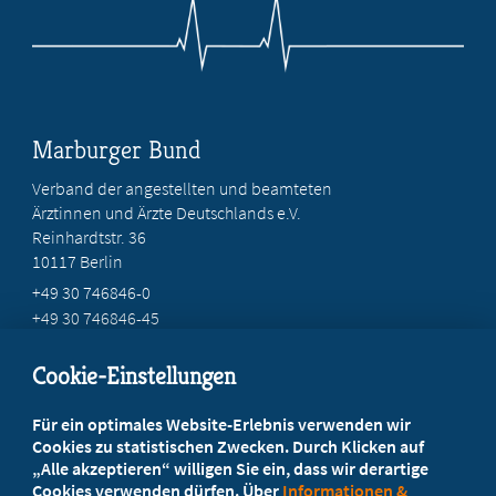
Marburger Bund
Verband der angestellten und beamteten
Ärztinnen und Ärzte Deutschlands e.V.
Reinhardtstr. 36
10117 Berlin
+49 30 746846-0
+49 30 746846-45
info@marburger-bund.de
Cookie-Einstellungen
Beratung vor Ort
Für ein optimales Website-Erlebnis verwenden wir
Ihr Landesverband berät Sie!
Cookies zu statistischen Zwecken. Durch Klicken auf
„Alle akzeptieren“ willigen Sie ein, dass wir derartige
Cookies verwenden dürfen. Über
Informationen &