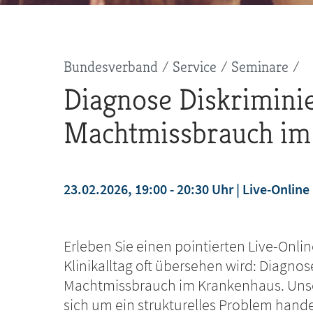
Pfadnavigation
Bundesverband
Service
Seminare
Diagnose Diskrimini
Machtmissbrauch im
23.02.2026, 19:00 - 20:30 Uhr
Live-Online
jetzt anmelden
Erleben Sie einen pointierten Live-Onli
Klinikalltag oft übersehen wird: Diagno
Machtmissbrauch im Krankenhaus. Unse
sich um ein strukturelles Problem han