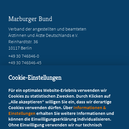
Marburger Bund
Verband der angestellten und beamteten
Ärztinnen und Ärzte Deutschlands e.V.
Reinhardtstr. 36
10117 Berlin
+49 30 746846-0
+49 30 746846-45
info@marburger-bund.de
Cookie-Einstellungen
Beratung vor Ort
Für ein optimales Website-Erlebnis verwenden wir
Ihr Landesverband berät Sie!
Cookies zu statistischen Zwecken. Durch Klicken auf
„Alle akzeptieren“ willigen Sie ein, dass wir derartige
Cookies verwenden dürfen. Über
Informationen &
Ansprechpartner
Einstellungen
erhalten Sie weitere Informationen und
können die Einwilligungserklärung individualisieren.
Ohne Einwilligung verwenden wir nur technisch