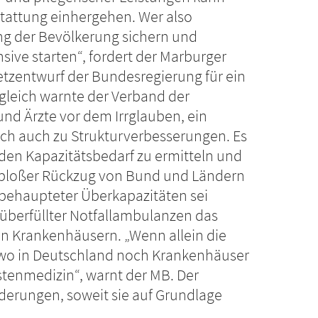
stattung einhergehen. Wer also
ng der Bevölkerung sichern und
nsive starten“, fordert der Marburger
tzentwurf der Bundesregierung für ein
gleich warnte der Verband der
nd Ärzte vor dem Irrglauben, ein
ch auch zu Strukturverbesserungen. Es
 den Kapazitätsbedarf zu ermitteln und
n bloßer Rückzug von Bund und Ländern
 behaupteter Überkapazitäten sei
überfüllter Notfallambulanzen das
den Krankenhäusern. „Wenn allein die
l, wo in Deutschland noch Krankenhäuser
istenmedizin“, warnt der MB. Der
derungen, soweit sie auf Grundlage