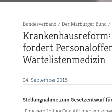
Pfadnavigation
Bundesverband
Der Marburger Bund
Krankenhausreform:
fordert Personaloffe
Wartelistenmedizin
04.
September
2015
Stellungnahme zum Gesetzentwurf für
„Eine vernünftige Qualität medizinische