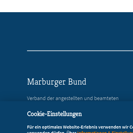
Marburger Bund
Verband der angestellten und beamteten
Ärztinnen und Ärzte Deutschlands e.V.
Cookie-Einstellungen
Reinhardtstr. 36
10117 Berlin
Für ein optimales Website-Erlebnis verwenden wir Coo
verwenden dürfen. Über
Informationen & Einstellu