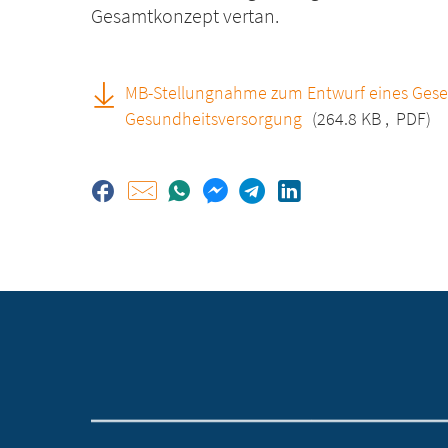
Gesamtkonzept vertan.
MB-Stellungnahme zum Entwurf eines Geset
Gesundheitsversorgung
(264.8 KB
,
PDF)