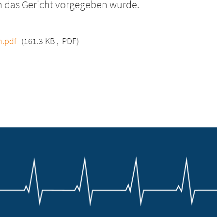
h das Gericht vorgegeben wurde.
.pdf
(161.3 KB
,
PDF)