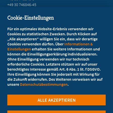
+49 30 746846-45
info@marburger-bund.de
Cookie-Einstellungen
Beratung vor Ort
Für ein optimales Website-Erlebnis verwenden wir
Ihr Landesverband berät Sie!
Cookies zu statistischen Zwecken. Durch Klicken auf
„Alle akzeptieren“ willigen Sie ein, dass wir derartige
Cookies verwenden dürfen. Über
Informationen &
Ansprechpartner
Einstellungen
erhalten Sie weitere Informationen und
können die Einwilligungserklärung individualisieren.
Ohne Einwilligung verwenden wir nur technisch
Werden Sie jetzt Mitglied!
erforderliche Cookies. Letztere stützen wir auf unser
berechtigtes Interesse gemäß Art. 6 Abs. 1 lit. f DSGVO.
5 Vorteile einer Mitgliedschaft
Ihre Einwilligung können Sie jederzeit mit Wirkung für
die Zukunft widerrufen. Des Weiteren verweisen wir auf
unsere
Datenschutzbestimmungen
.
Kostenlos für Studierende
ALLE AKZEPTIEREN