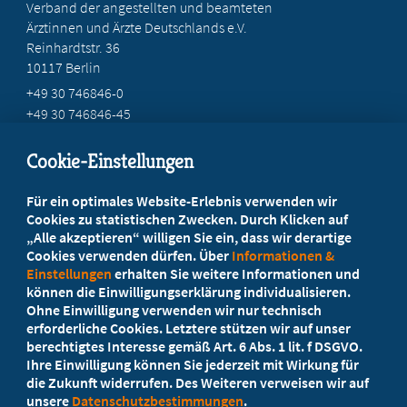
Verband der angestellten und beamteten
Ärztinnen und Ärzte Deutschlands e.V.
Reinhardtstr. 36
10117 Berlin
+49 30 746846-0
+49 30 746846-45
info@marburger-bund.de
Cookie-Einstellungen
Beratung vor Ort
Für ein optimales Website-Erlebnis verwenden wir
Ihr Landesverband berät Sie!
Cookies zu statistischen Zwecken. Durch Klicken auf
„Alle akzeptieren“ willigen Sie ein, dass wir derartige
Cookies verwenden dürfen. Über
Informationen &
Ansprechpartner
Einstellungen
erhalten Sie weitere Informationen und
können die Einwilligungserklärung individualisieren.
Ohne Einwilligung verwenden wir nur technisch
Werden Sie jetzt Mitglied!
erforderliche Cookies. Letztere stützen wir auf unser
berechtigtes Interesse gemäß Art. 6 Abs. 1 lit. f DSGVO.
5 Vorteile einer Mitgliedschaft
Ihre Einwilligung können Sie jederzeit mit Wirkung für
die Zukunft widerrufen. Des Weiteren verweisen wir auf
unsere
Datenschutzbestimmungen
.