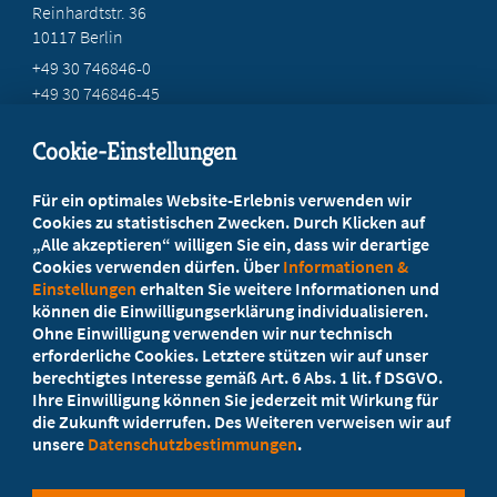
Reinhardtstr. 36
10117 Berlin
+49 30 746846-0
+49 30 746846-45
info@marburger-bund.de
Cookie-Einstellungen
Beratung vor Ort
Für ein optimales Website-Erlebnis verwenden wir
Ihr Landesverband berät Sie!
Cookies zu statistischen Zwecken. Durch Klicken auf
„Alle akzeptieren“ willigen Sie ein, dass wir derartige
Cookies verwenden dürfen. Über
Informationen &
Ansprechpartner
Einstellungen
erhalten Sie weitere Informationen und
können die Einwilligungserklärung individualisieren.
Ohne Einwilligung verwenden wir nur technisch
Werden Sie jetzt Mitglied!
erforderliche Cookies. Letztere stützen wir auf unser
berechtigtes Interesse gemäß Art. 6 Abs. 1 lit. f DSGVO.
5 Vorteile einer Mitgliedschaft
Ihre Einwilligung können Sie jederzeit mit Wirkung für
die Zukunft widerrufen. Des Weiteren verweisen wir auf
unsere
Datenschutzbestimmungen
.
Kostenlos für Studierende