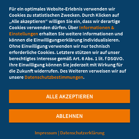
Beratung vor Ort
Für ein optimales Website-Erlebnis verwenden wir
Ihr Landesverband berät Sie!
Cookies zu statistischen Zwecken. Durch Klicken auf
„Alle akzeptieren“ willigen Sie ein, dass wir derartige
Cookies verwenden dürfen. Über
Informationen &
Ansprechpartner
Einstellungen
erhalten Sie weitere Informationen und
können die Einwilligungserklärung individualisieren.
Ohne Einwilligung verwenden wir nur technisch
Werden Sie jetzt Mitglied!
erforderliche Cookies. Letztere stützen wir auf unser
berechtigtes Interesse gemäß Art. 6 Abs. 1 lit. f DSGVO.
5 Vorteile einer Mitgliedschaft
Ihre Einwilligung können Sie jederzeit mit Wirkung für
die Zukunft widerrufen. Des Weiteren verweisen wir auf
unsere
Datenschutzbestimmungen
.
Kostenlos für Studierende
ALLE AKZEPTIEREN
ABLEHNEN
©Marburger Bund
Impressum
|
Datenschutzerklärung
Cookie-Einstellungen
Kontaktformular