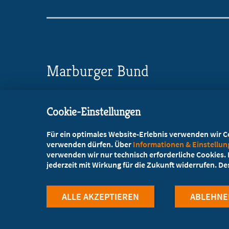
Marburger Bund
Landesverband Sachsen
Cookie-Einstellungen
Glacisstraße 2
, 01099 Dresden
Für ein optimales Website-Erlebnis verwenden wir Coo
+49 351 47554-20
verwenden dürfen. Über
Informationen & Einstellu
verwenden wir nur technisch erforderliche Cookies. L
+49 351 47554-25
jederzeit mit Wirkung für die Zukunft widerrufen. D
info@mb-sachsen.de
ALLE AKZEPTIEREN
ABLEHNE