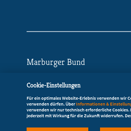
Marburger Bund
Landesverband Sachsen
Cookie-Einstellungen
Glacisstraße 2
, 01099 Dresden
Für ein optimales Website-Erlebnis verwenden wir Coo
+49 351 47554-20
verwenden dürfen. Über
Informationen & Einstellu
verwenden wir nur technisch erforderliche Cookies. L
+49 351 47554-25
jederzeit mit Wirkung für die Zukunft widerrufen. D
info@mb-sachsen.de