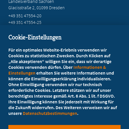
Landesverband Sachsen
Glacisstraße 2
, 01099 Dresden
+49 351 47554-20
+49 351 47554-25
info@mb-sachsen.de
Cookie-Einstellungen
Beratung vor Ort
Für ein optimales Website-Erlebnis verwenden wir
Ihr Landesverband berät Sie!
Cookies zu statistischen Zwecken. Durch Klicken auf
„Alle akzeptieren“ willigen Sie ein, dass wir derartige
Cookies verwenden dürfen. Über
Informationen &
Ansprechpartner
Einstellungen
erhalten Sie weitere Informationen und
können die Einwilligungserklärung individualisieren.
Ohne Einwilligung verwenden wir nur technisch
Werden Sie jetzt Mitglied
erforderliche Cookies. Letztere stützen wir auf unser
berechtigtes Interesse gemäß Art. 6 Abs. 1 lit. f DSGVO.
5 Vorteile einer MB-Mitgliedschaft
Ihre Einwilligung können Sie jederzeit mit Wirkung für
die Zukunft widerrufen. Des Weiteren verweisen wir auf
unsere
Datenschutzbestimmungen
.
Kostenlos für Studierende