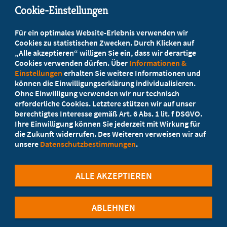
Cookie-Einstellungen
Beratung vor Ort
Für ein optimales Website-Erlebnis verwenden wir
Ihr Landesverband berät Sie!
Cookies zu statistischen Zwecken. Durch Klicken auf
„Alle akzeptieren“ willigen Sie ein, dass wir derartige
Cookies verwenden dürfen. Über
Informationen &
Ansprechpartner
Einstellungen
erhalten Sie weitere Informationen und
können die Einwilligungserklärung individualisieren.
Ohne Einwilligung verwenden wir nur technisch
Werden Sie jetzt Mitglied
erforderliche Cookies. Letztere stützen wir auf unser
berechtigtes Interesse gemäß Art. 6 Abs. 1 lit. f DSGVO.
5 Vorteile einer MB-Mitgliedschaft
Ihre Einwilligung können Sie jederzeit mit Wirkung für
die Zukunft widerrufen. Des Weiteren verweisen wir auf
unsere
Datenschutzbestimmungen
.
Kostenlos für Studierende
ALLE AKZEPTIEREN
ABLEHNEN
©Marburger Bund