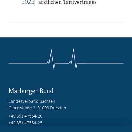
2025
ärztlichen Tarifvertrages
Marburger Bund
Landesverband Sachsen
Glacisstraße 2
, 01099 Dresden
+49 351 47554-20
+49 351 47554-25
info@mb-sachsen.de