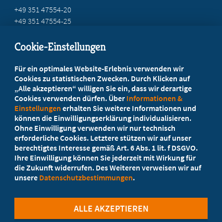
+49 351 47554-20
+49 351 47554-25
info@mb-sachsen.de
Cookie-Einstellungen
Beratung vor Ort
Für ein optimales Website-Erlebnis verwenden wir
Ihr Landesverband berät Sie!
Cookies zu statistischen Zwecken. Durch Klicken auf
„Alle akzeptieren“ willigen Sie ein, dass wir derartige
Cookies verwenden dürfen. Über
Informationen &
Ansprechpartner
Einstellungen
erhalten Sie weitere Informationen und
können die Einwilligungserklärung individualisieren.
Ohne Einwilligung verwenden wir nur technisch
Werden Sie jetzt Mitglied
erforderliche Cookies. Letztere stützen wir auf unser
berechtigtes Interesse gemäß Art. 6 Abs. 1 lit. f DSGVO.
5 Vorteile einer MB-Mitgliedschaft
Ihre Einwilligung können Sie jederzeit mit Wirkung für
die Zukunft widerrufen. Des Weiteren verweisen wir auf
unsere
Datenschutzbestimmungen
.
Kostenlos für Studierende
ALLE AKZEPTIEREN