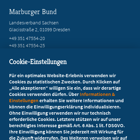
Marburger Bund
Landesverband Sachsen
Glacisstraße 2
, 01099 Dresden
+49 351 47554-20
+49 351 47554-25
info@mb-sachsen.de
Cookie-Einstellungen
Beratung vor Ort
Für ein optimales Website-Erlebnis verwenden wir
Ihr Landesverband berät Sie!
Cookies zu statistischen Zwecken. Durch Klicken auf
„Alle akzeptieren“ willigen Sie ein, dass wir derartige
Cookies verwenden dürfen. Über
Informationen &
Ansprechpartner
Einstellungen
erhalten Sie weitere Informationen und
können die Einwilligungserklärung individualisieren.
Ohne Einwilligung verwenden wir nur technisch
Werden Sie jetzt Mitglied
erforderliche Cookies. Letztere stützen wir auf unser
berechtigtes Interesse gemäß Art. 6 Abs. 1 lit. f DSGVO.
5 Vorteile einer MB-Mitgliedschaft
Ihre Einwilligung können Sie jederzeit mit Wirkung für
die Zukunft widerrufen. Des Weiteren verweisen wir auf