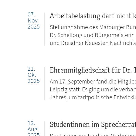
07.
Arbeitsbelastung darf nicht 
Nov
2025
Stellungnahme des Marburger Bund
Dr. Schellong und Bürgermeisterin
und Dresdner Neuesten Nachrichten
21.
Ehrenmitgliedschaft für Dr.
Okt
2025
Am 17. September fand die Mitgli
Leipzig statt. Es ging um die verb
Jahres, um tarifpolitische Entwic
13.
Studentinnen im Sprecherra
Aug
2025
Der Landesvorstand des Marburger