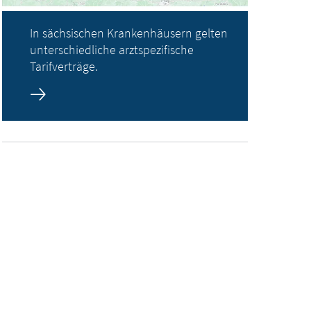
In sächsischen Krankenhäusern gelten
unterschiedliche arztspezifische
Tarifverträge.