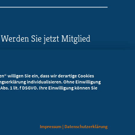
Werden Sie jetzt Mitglied
5 Vorteile einer MB-
Mitgliedschaft
“ willigen Sie ein, dass wir derartige Cookies
Kostenlos für Studierende
gserklärung individualisieren. Ohne Einwilligung
bs. 1 lit. f DSGVO. Ihre Einwilligung können Sie
Impressum
|
Datenschutzerklärung
lungen
Datenschutzinformation
Impressum
Kontakt