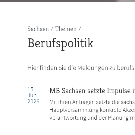
Pfadnavigation
Sachsen
Themen
Berufspolitik
Hier finden Sie die Meldungen zu beru
15.
MB Sachsen setzte Impulse 
Jun
2026
Mit ihren Anträgen setzte die säch
Hauptversammlung konkrete Akzente
Verantwortung und der Planung me