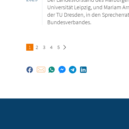
Universität Leipzig, und Mariam 
der TU Dresden, in den Sprecherra
Bundesverbandes.
Seite
1
Seite
2
Seite
3
Seite
4
Seite
5