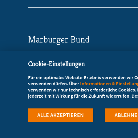
Marburger Bund
Landesverband Sachsen
Cookie-Einstellungen
Glacisstraße 2
, 01099 Dresden
Für ein optimales Website-Erlebnis verwenden wir Coo
+49 351 47554-20
verwenden dürfen. Über
Informationen & Einstellu
verwenden wir nur technisch erforderliche Cookies. L
+49 351 47554-25
jederzeit mit Wirkung für die Zukunft widerrufen. D
info@mb-sachsen.de
ALLE AKZEPTIEREN
ABLEHNE
©Marburger Bund